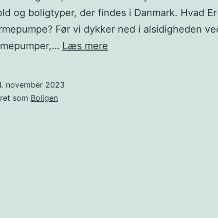
old og boligtyper, der findes i Danmark. Hvad Er
mepumpe? Før vi dykker ned i alsidigheden ved
Varmepumper:
armepumper,…
Læs mere
Passer
den
4. november 2023
til
eret som
Boligen
mit
hus?