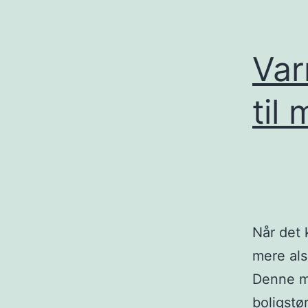
Var
til 
Når det 
mere als
Denne m
boligstø