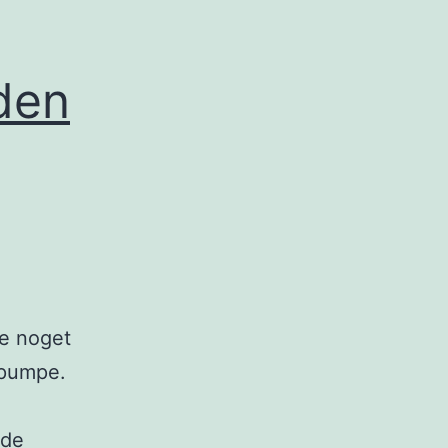
den
ke noget
epumpe.
nde