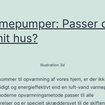
mepumper: Passer 
mit hus?
Illustration 3d
kommer til opvarmning af vores hjem, er der ik
idigt og energieffektivt end en luft-vand varm
oderne opvarmningsmetode passer til alle
rrelser og er specielt skræddersyet til de skifte