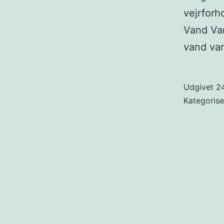
vejrforh
Vand Var
vand v
Udgivet
2
Kategoris