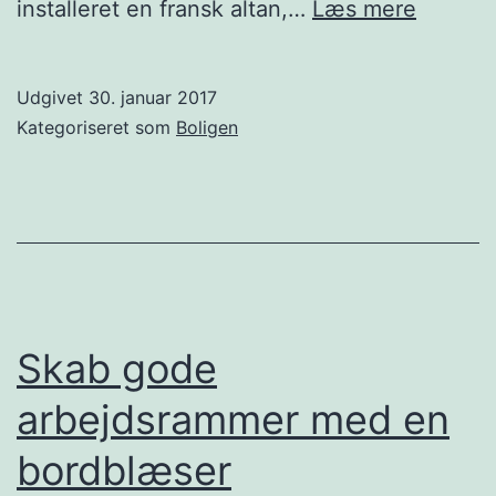
Derfor
installeret en fransk altan,…
Læs mere
skal
du
Udgivet
30. januar 2017
have
Kategoriseret som
Boligen
en
fransk
altan
Skab gode
arbejdsrammer med en
bordblæser