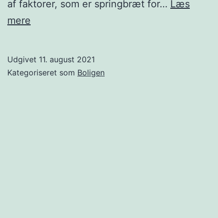
af faktorer, som er springbræt for…
Læs
Få
mere
en
kærlig
Udgivet
11. august 2021
og
Kategoriseret som
Boligen
ærlig
atmosfære
i
hjemmet