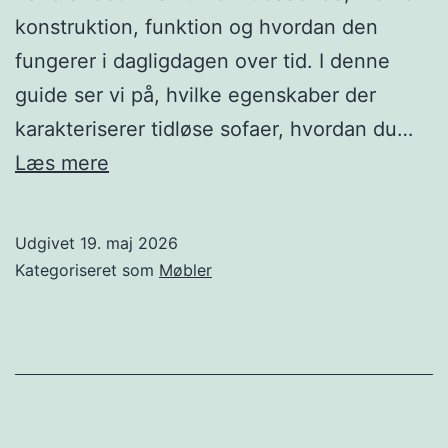
konstruktion, funktion og hvordan den
fungerer i dagligdagen over tid. I denne
guide ser vi på, hvilke egenskaber der
karakteriserer tidløse sofaer, hvordan du…
Sådan
Læs mere
vælger
du
Udgivet
19. maj 2026
en
Kategoriseret som
Møbler
klassisk
sofa
der
holder
i