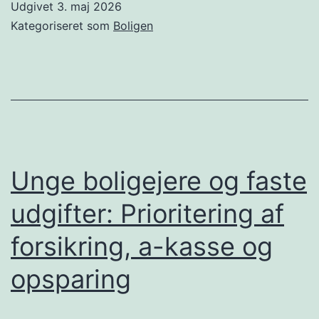
Udgivet
3. maj 2026
Aktiviteter
Kategoriseret som
Boligen
der
ikke
koster
en
krone
Unge boligejere og faste
udgifter: Prioritering af
forsikring, a-kasse og
opsparing