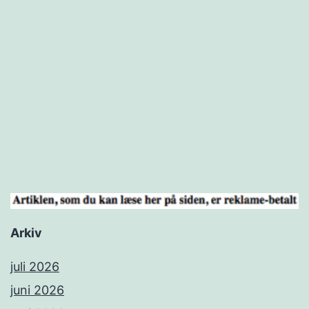
Prioriteri
af
forsikring,
a-
kasse
og
opsparing
Arkiv
juli 2026
juni 2026