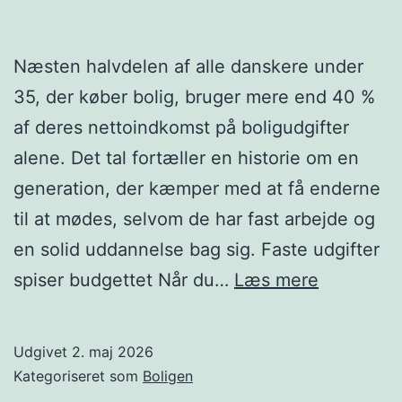
Næsten halvdelen af alle danskere under
35, der køber bolig, bruger mere end 40 %
af deres nettoindkomst på boligudgifter
alene. Det tal fortæller en historie om en
generation, der kæmper med at få enderne
til at mødes, selvom de har fast arbejde og
en solid uddannelse bag sig. Faste udgifter
Unge
spiser budgettet Når du…
Læs mere
boligejere
og
Udgivet
2. maj 2026
faste
Kategoriseret som
Boligen
udgifter: