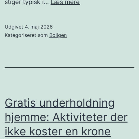
Store
stiger typisk i…
Læs mere
køb
i
Udgivet
4. maj 2026
livet:
Kategoriseret som
Boligen
bolig
og
bil
til
den
rigtige
Gratis underholdning
pris
hjemme: Aktiviteter der
ikke koster en krone