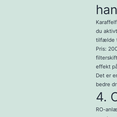
han
Karaffel
du aktiv
tilfælde
Pris: 200
filtersk
effekt p
Det er e
bedre dr
4. 
RO-anlæ