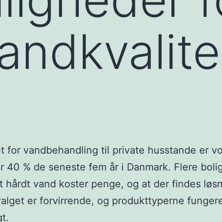
andkvalite
 for vandbehandling til private husstande er v
 40 % de seneste fem år i Danmark. Flere boli
at hårdt vand koster penge, og at der findes løsn
lget er forvirrende, og produkttyperne fungere
gt.