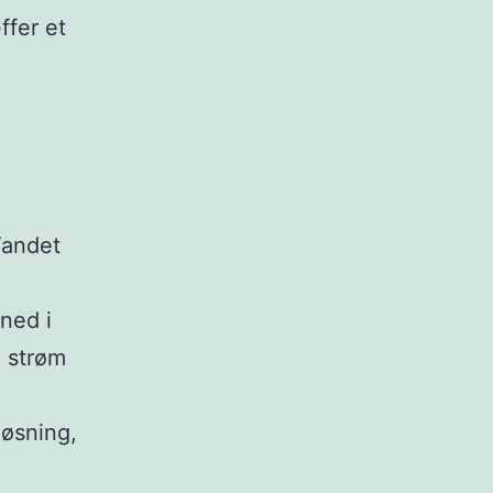
ffer et
Vandet
åned i
, strøm
løsning,