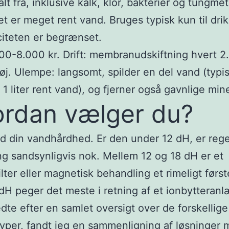
t fra, inklusive kalk, klor, bakterier og tungmeta
et er meget rent vand. Bruges typisk kun til dri
iteten er begrænset.
000-8.000 kr. Drift: membranudskiftning hvert 2.
høj. Ulempe: langsomt, spilder en del vand (typis
 1 liter rent vand), og fjerner også gavnlige mine
rdan vælger du?
d din vandhårdhed. Er den under 12 dH, er re
ng sandsynligvis nok. Mellem 12 og 18 dH er et
ilter eller magnetisk behandling et rimeligt først
dH peger det meste i retning af et ionbytteranl
edte efter en samlet oversigt over de forskellige
yper, fandt jeg en
sammenligning af løsninger 