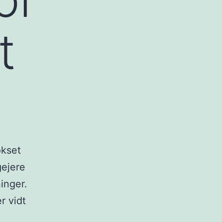
t
okset
gejere
inger.
r vidt