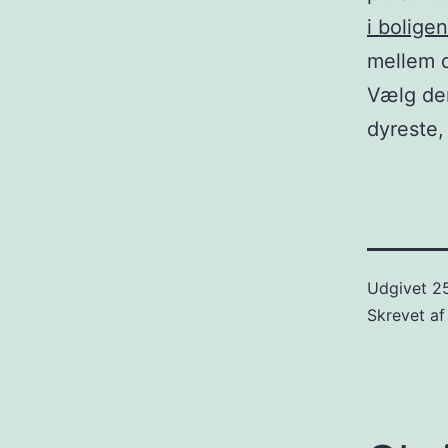
i boligen
mellem d
Vælg den
dyreste, 
Udgivet
2
Skrevet a