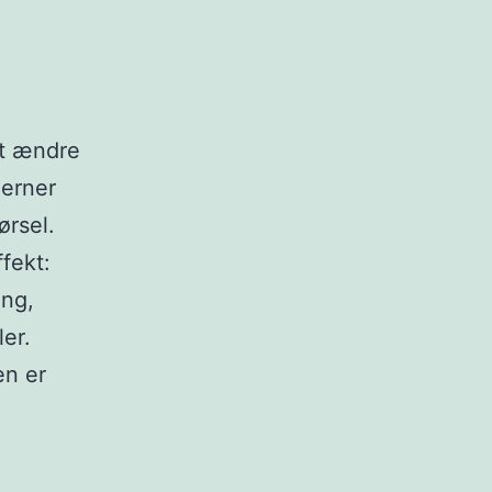
at ændre
jerner
ørsel.
ffekt:
ing,
er.
en er