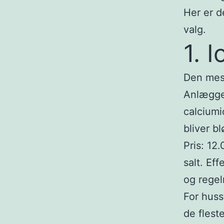
Her er d
valg.
1. 
Den mes
Anlægge
calciumi
bliver bl
Pris: 12
salt. Ef
og regel
For huss
de flest