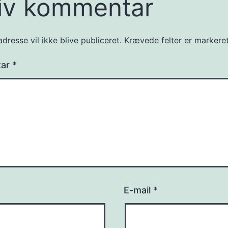
iv kommentar
dresse vil ikke blive publiceret.
Krævede felter er marker
tar
*
E-mail
*