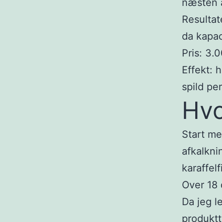
næsten al
Resultat
da kapac
Pris: 3.
Effekt: 
spild per
Hvo
Start me
afkalkni
karaffelf
Over 18 
Da jeg l
produktt