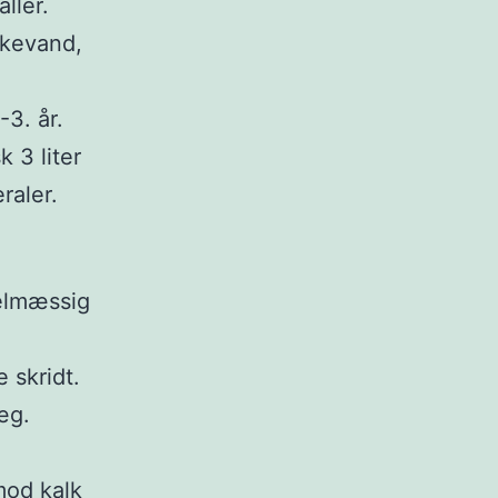
ller.
kkevand,
-3. år.
k 3 liter
raler.
gelmæssig
e skridt.
æg.
mod kalk