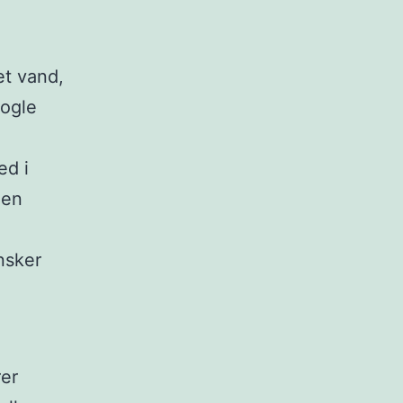
et vand,
nogle
ed i
gen
nsker
er