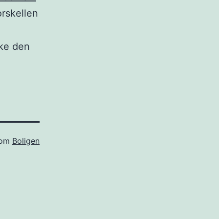
orskellen
kke den
som
Boligen