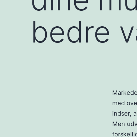
bedre v
Markedet
med over
indser, 
Men udva
forskelli