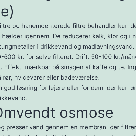
e)
filtre og hanemoenterede filtre behandler kun d
t hælder igennem. De reducerer kalk, klor og i 
 tungmetaller i drikkevand og madlavningsvand.
-600 kr. for selve filteret. Drift: 50-100 kr./mån
ift. Effekt: mærkbar på smagen af kaffe og te. In
å rør, hvidevarer eller badeværelse.
n god løsning for lejere eller for dem, der kun ø
ikkevand.
Omvendt osmose
g presser vand gennem en membran, der filtrer