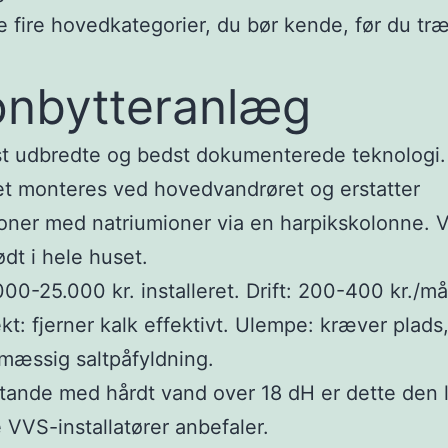
e fire hovedkategorier, du bør kende, før du træ
Ionbytteranlæg
t udbredte og bedst dokumenterede teknologi.
t monteres ved hovedvandrøret og erstatter
oner med natriumioner via en harpikskolonne. 
ødt i hele huset.
.000-25.000 kr. installeret. Drift: 200-400 kr./m
fekt: fjerner kalk effektivt. Ulempe: kræver plads
mæssig saltpåfyldning.
tande med hårdt vand over 18 dH er dette den 
e VVS-installatører anbefaler.