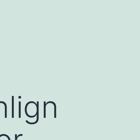
nlign
or