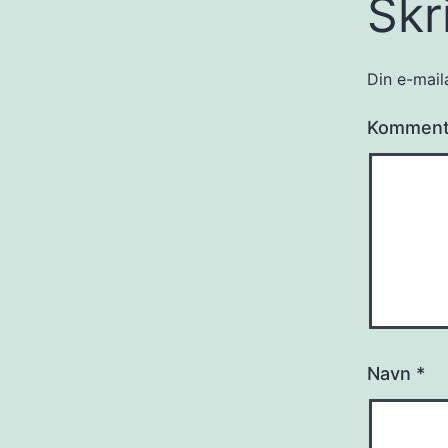
Skr
Din e-maila
Kommen
Navn
*