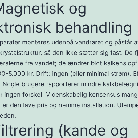
Magnetisk og
ktronisk behandling
parater monteres udenpå vandrøret og påstår 
krystalstruktur, så den ikke sætter sig fast. De f
eralerne fra vandet; de ændrer blot kalkens opf
00-5.000 kr. Drift: ingen (eller minimal strøm). E
. Nogle brugere rapporterer mindre kalkbelægn
r ingen forskel. Videnskabelig konsensus mangl
 er den lave pris og nemme installation. Ulemp
heden.
Filtrering (kande og