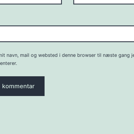
it navn, mail og websted i denne browser til næste gang j
nterer.
ion