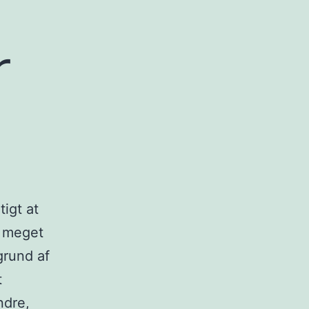
r
tigt at
e meget
grund af
t
ndre,