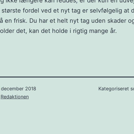
ag ikke længere kan reddes, er der kun én udvej
 største fordel ved et nyt tag er selvfølgelig at 
på en frisk. Du har et helt nyt tag uden skader o
older det, kan det holde i rigtig mange år.
. december 2018
Kategoriseret 
f
Redaktionen