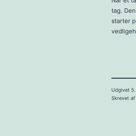
Når et t
tag. Den
starter 
vedligeh
Udgivet
5
Skrevet a