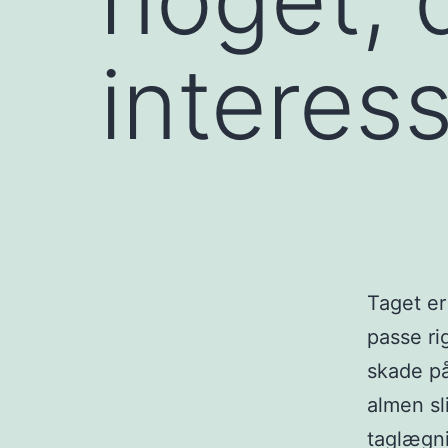
interess
Taget er 
passe ri
skade på
almen sl
taglægni