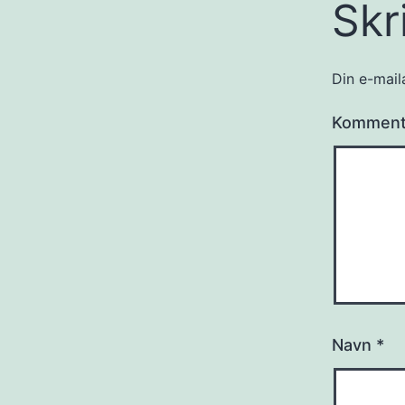
Skr
Din e-maila
Kommen
Navn
*