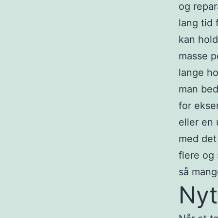
og repara
lang tid
kan hold
masse pe
lange ho
man beds
for ekse
eller en
med det 
flere og
så mang
Nyt