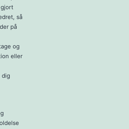
gjort
edret, så
ader på
tage og
ion eller
 dig
og
oldelse