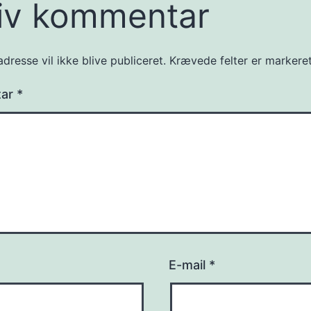
iv kommentar
dresse vil ikke blive publiceret.
Krævede felter er marker
tar
*
E-mail
*