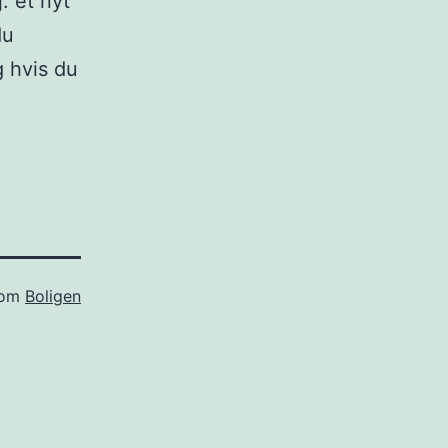
: et nyt
du
g hvis du
som
Boligen