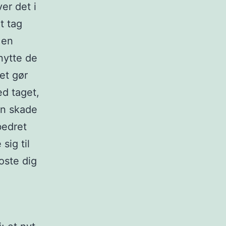
ver det i
t tag
 en
nytte de
et gør
d taget,
en skade
bedret
sig til
oste dig