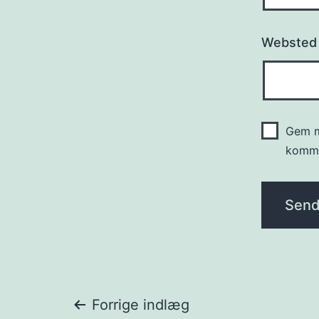
Websted
Gem m
komme
Indlægsnavigat
Forrige indlæg