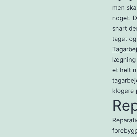
men skad
noget. D
snart de
taget og
Tagarbe
lægning 
et helt 
tagarbej
klogere p
Rep
Reparati
forebygg